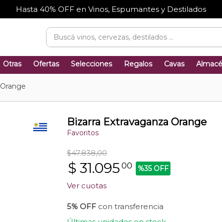
Hasta 40% OFF en Vinos, Espumantes y Destilados
Otras
Ofertas
Selecciones
Regalos
Cavas
Almac
 Orange
Bizarra Extravaganza Orange
Favoritos
$47.838,00
$
31.095
00
%35 OFF
Ver cuotas
5% OFF
con transferencia
Últimas unidades en stock