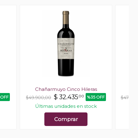
Chañarmuyo Cinco Hileras
$
32.435
00
 OFF
%35 OFF
$49.900,00
$47.00
Últimas unidades en stock
Comprar