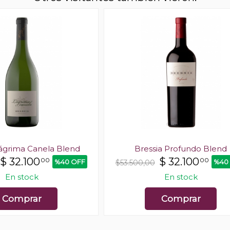
Lágrima Canela Blend
Bressia Profundo Blend
$
32.100
$
32.100
00
00
%40 OFF
%40
$53.500,00
En stock
En stock
Comprar
Comprar