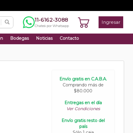
11-6162-3088
Ingresar
Chateá por Whatsapp
én
Bodegas
Noticias
Contacto
Envío gratis en C.A.B.A.
Comprando más de
$80.000
Entregas en el día
Ver Condiciones
Envío gratis resto del
país
Sólo 1 caja