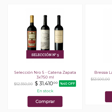
Selección Nro 5 - Catena Zapata
Bressia 
3x750 ml
$53.500,00
$
31.410
00
%40 OFF
$52.350,00
En stock
Comprar