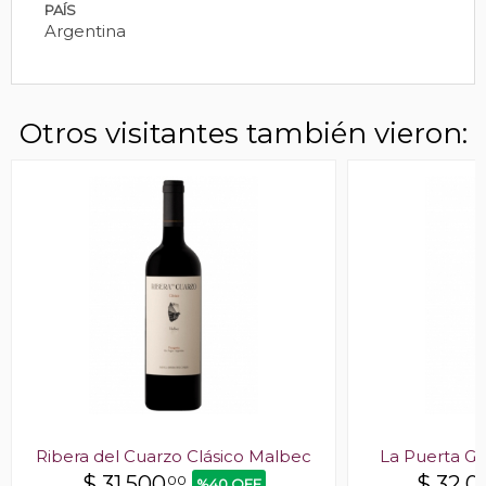
PAÍS
Argentina
Otros visitantes también vieron:
Ribera del Cuarzo Clásico Malbec
La Puerta G
$
31.500
$
32.0
00
%40 OFF