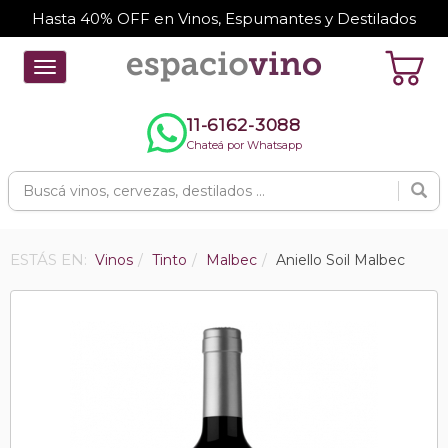
Hasta 40% OFF en Vinos, Espumantes y Destilados
Toggle
navigation
11-6162-3088
Chateá por Whatsapp
ESTÁS EN:
Vinos
Tinto
Malbec
Aniello Soil Malbec