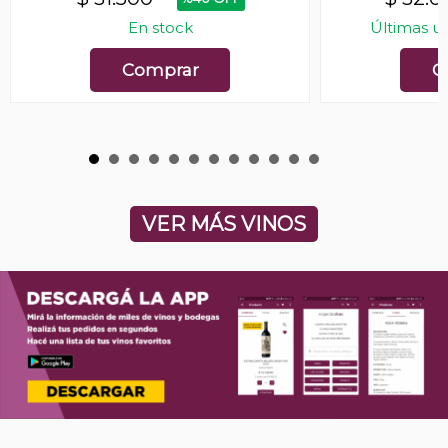
En stock
Últimas u
Comprar
C
VER MÁS VINOS