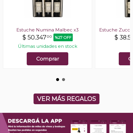
Estuche Numina Malbec x3
Estuche Zuccar
$
50.347
$
38.5
00
%27 OFF
Últimas unidades en stock
E
Comprar
C
VER MÁS REGALOS