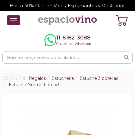
Hasta 40% OFF en Vinos, Espumantes y Destilados
Toggle
navigation
11-6162-3088
Chateá por Whatsapp
ESTÁS EN:
Regalos
Estuchería
Estuche 3 botellas
Estuche Norton Lote x3