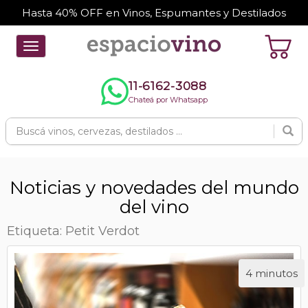
Hasta 40% OFF en Vinos, Espumantes y Destilados
Toggle
navigation
11-6162-3088
Chateá por Whatsapp
Noticias y novedades del mundo
del vino
Etiqueta: Petit Verdot
4 minutos