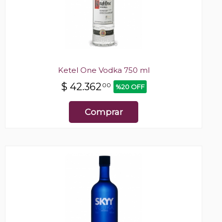
Ketel One Vodka 750 ml
$
42.362
00
%20 OFF
Comprar