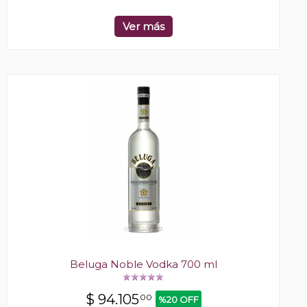
Ver más
Beluga Noble Vodka 700 ml
$
94.105
00
%20 OFF