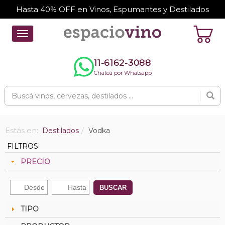
Hasta 40% OFF en Vinos, Espumantes y Destilados
Toggle
navigation
11-6162-3088
Chateá por Whatsapp
Estás en:
Destilados
Vodka
FILTROS
PRECIO
BUSCAR
TIPO