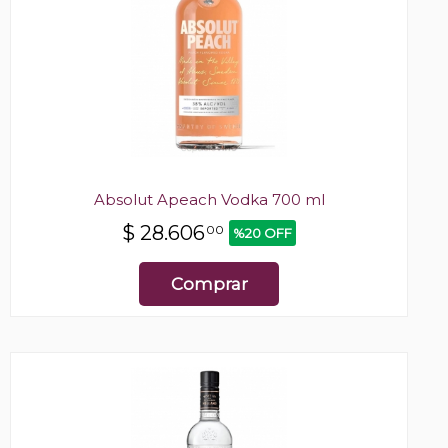
Absolut Apeach Vodka 700 ml
$
28.606
00
%20 OFF
Comprar