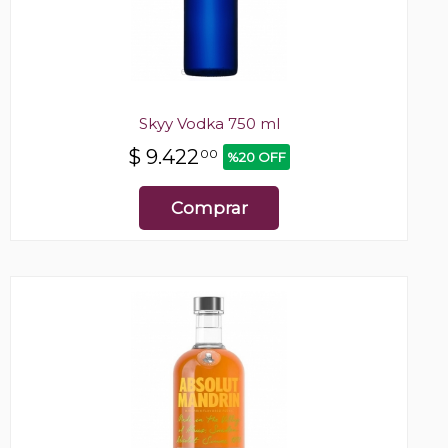
Skyy Vodka 750 ml
$
9.422
00
%20 OFF
Comprar