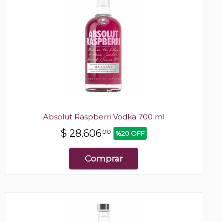
Absolut Raspberri Vodka 700 ml
$
28.606
00
%20 OFF
Comprar