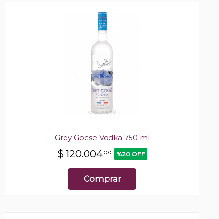
Grey Goose Vodka 750 ml
$
120.004
00
%20 OFF
Comprar