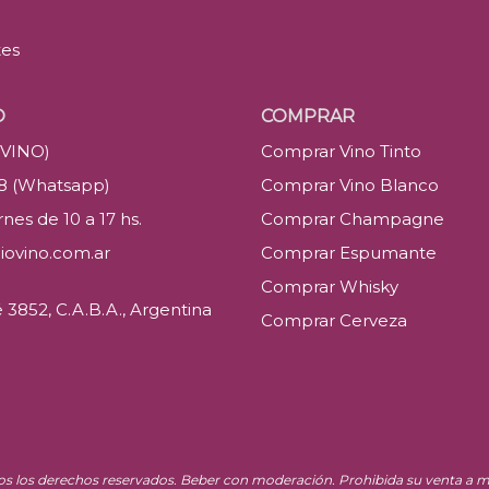
tes
O
COMPRAR
(VINO)
Comprar Vino Tinto
88 (Whatsapp)
Comprar Vino Blanco
nes de 10 a 17 hs.
Comprar Champagne
iovino.com.ar
Comprar Espumante
Comprar Whisky
3852, C.A.B.A., Argentina
Comprar Cerveza
os los derechos reservados. Beber con moderación. Prohibida su venta a m