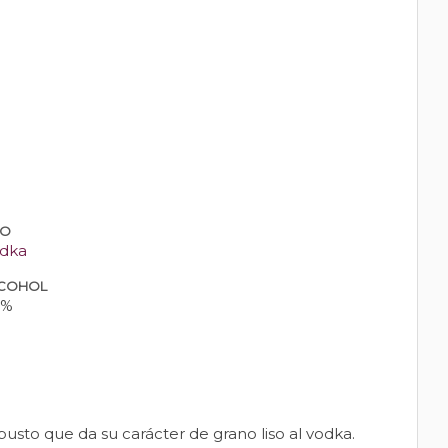
PO
dka
COHOL
0%
busto que da su carácter de grano liso al vodka.