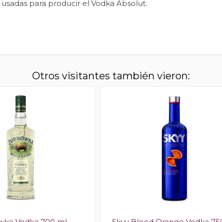
sadas para producir el Vodka Absolut.
Otros visitantes también vieron:
wka Vodka 700 ml
Skyy Blood Orange Vodka 75