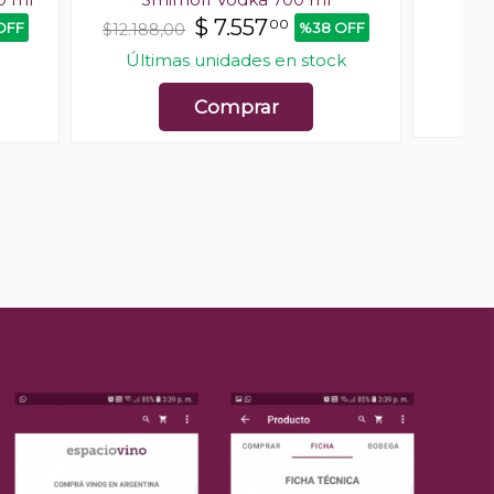
$
7.557
00
OFF
%38 OFF
$12.188,00
Últimas unidades en stock
Comprar