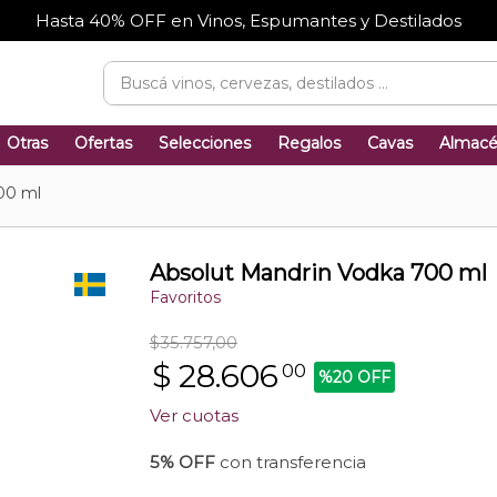
Hasta 40% OFF en Vinos, Espumantes y Destilados
Otras
Ofertas
Selecciones
Regalos
Cavas
Almac
00 ml
Absolut Mandrin Vodka 700 ml
Favoritos
$35.757,00
$
28.606
00
%20 OFF
Ver cuotas
5% OFF
con transferencia