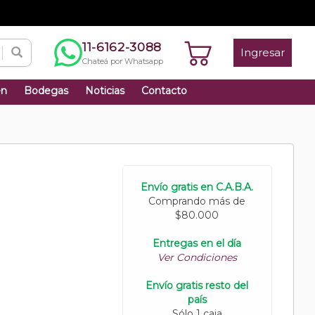
11-6162-3088
Ingresar
Chateá por Whatsapp
én
Bodegas
Noticias
Contacto
Envío gratis en C.A.B.A.
Comprando más de
$80.000
Entregas en el día
Ver Condiciones
Envío gratis resto del
país
Sólo 1 caja