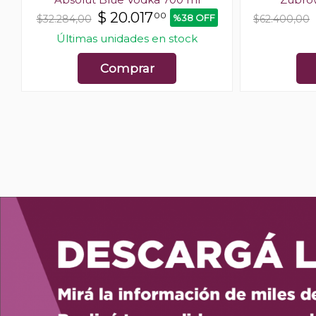
$
20.017
00
%38 OFF
$32.284,00
$62.400,00
Últimas unidades en stock
Comprar