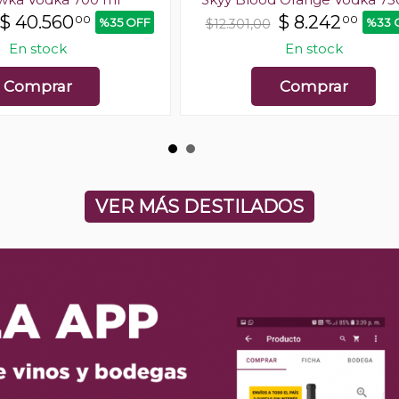
$
40.560
$
8.242
00
00
%35 OFF
%33 
$12.301,00
En stock
En stock
Comprar
Comprar
VER MÁS DESTILADOS