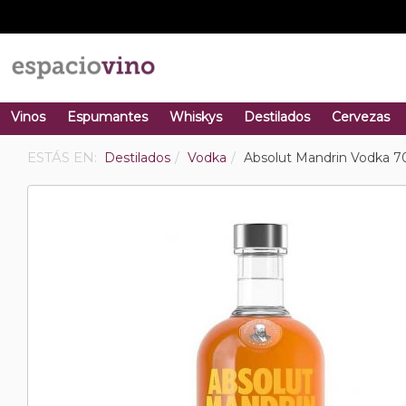
Vinos
Espumantes
Whiskys
Destilados
Cervezas
ESTÁS EN:
Destilados
Vodka
Absolut Mandrin Vodka 7