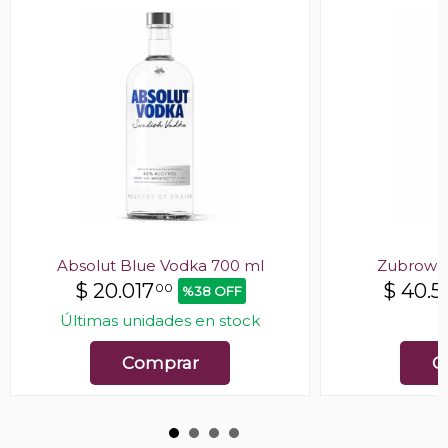
Absolut Blue Vodka 700 ml
Zubrowka
$
20.017
$
40.5
00
%38 OFF
Últimas unidades en stock
E
Comprar
C