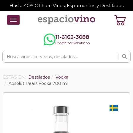
Hasta 40% OFF en Vinos, Espumantes y Destilados
Toggle
navigation
11-6162-3088
Chateá por Whatsapp
ESTÁS EN:
Destilados
Vodka
Absolut Pears Vodka 700 ml