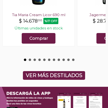
Tia Maria Cream Licor 690 ml
Jagermeis
$
14.678
$
28.7
00
%17 OFF
Últimas unidades en stock
E
Comprar
C
VER MÁS DESTILADOS