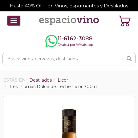
Hasta 40% OFF en Vinos, Espumantes y Destilados
Toggle
navigation
11-6162-3088
Chateá por Whatsapp
ESTÁS EN:
Destilados
Licor
Tres Plumas Dulce de Leche Licor 700 ml