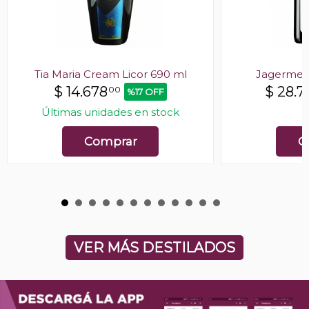
Tia Maria Cream Licor 690 ml
Jagermeis
$
14.678
$
28.7
00
%17 OFF
Últimas unidades en stock
E
Comprar
C
VER MÁS DESTILADOS