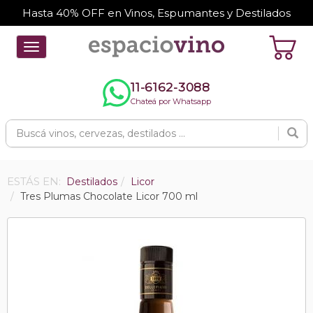
Hasta 40% OFF en Vinos, Espumantes y Destilados
Toggle
navigation
11-6162-3088
Chateá por Whatsapp
ESTÁS EN:
Destilados
Licor
Tres Plumas Chocolate Licor 700 ml