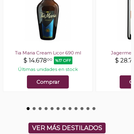
Tia Maria Cream Licor 690 ml
Jagermeis
$
14.678
$
28.7
00
%17 OFF
Últimas unidades en stock
E
Comprar
C
VER MÁS DESTILADOS