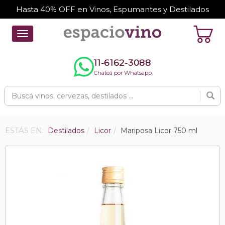
Hasta 40% OFF en Vinos, Espumantes y Destilados
Toggle
navigation
11-6162-3088
Chateá por Whatsapp
ESTÁS EN:
Destilados
Licor
Mariposa Licor 750 ml