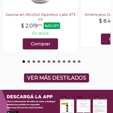
Gancia sin Alcohol Aperitivo Lata 473
Americano Gan
ml
$
8.4
$
2.019
00
%25 OFF
E
En stock
C
Comprar
VER MÁS DESTILADOS