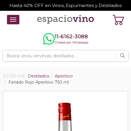
Hasta 40% OFF en Vinos, Espumantes y Destilados
Toggle
navigation
11-6162-3088
Chateá por Whatsapp
ESTÁS EN:
Destilados
Aperitivo
Feriado Rojo Aperitivo 750 ml