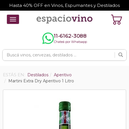
Hasta 40% OFF en Vinos, Espumantes y Destilados
Toggle
navigation
11-6162-3088
Chateá por Whatsapp
ESTÁS EN:
Destilados
Aperitivo
Martini Extra Dry Aperitivo 1 Litro