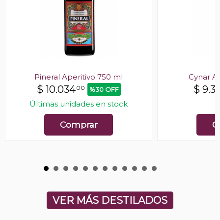
Pineral Aperitivo 750 ml
Cynar Ap
$
10.034
$
9.33
00
%30 OFF
Últimas unidades en stock
E
Comprar
C
VER MÁS DESTILADOS