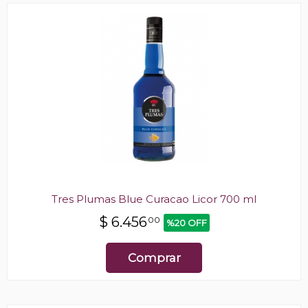
Tres Plumas Blue Curacao Licor 700 ml
$
6.456
00
%20 OFF
Comprar