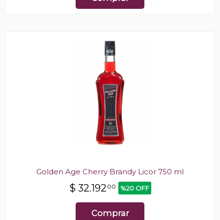
Golden Age Cherry Brandy Licor 750 ml
$
32.192
00
%20 OFF
Comprar