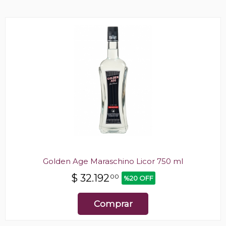
Golden Age Maraschino Licor 750 ml
$
32.192
00
%20 OFF
Comprar