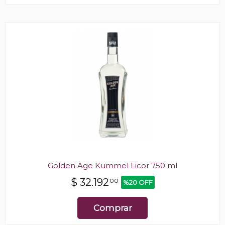
Golden Age Kummel Licor 750 ml
$
32.192
00
%20 OFF
Comprar