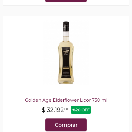
Golden Age Elderflower Licor 750 ml
$
32.192
00
%20 OFF
Comprar