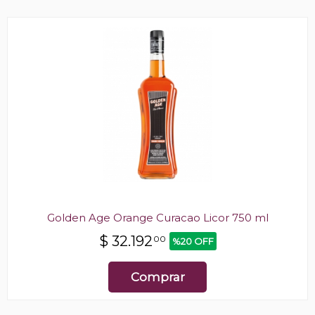
Golden Age Orange Curacao Licor 750 ml
$
32.192
00
%20 OFF
Comprar