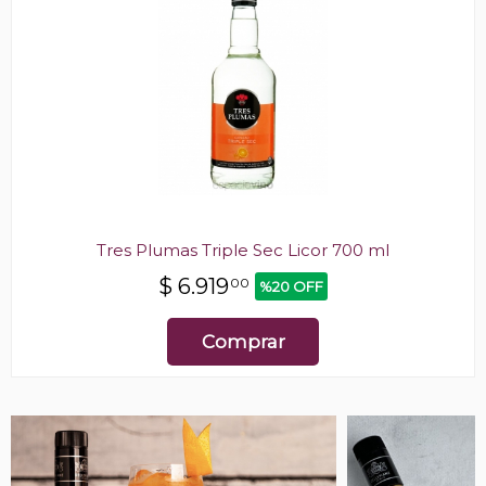
Tres Plumas Triple Sec Licor 700 ml
$
6.919
00
%20 OFF
Comprar