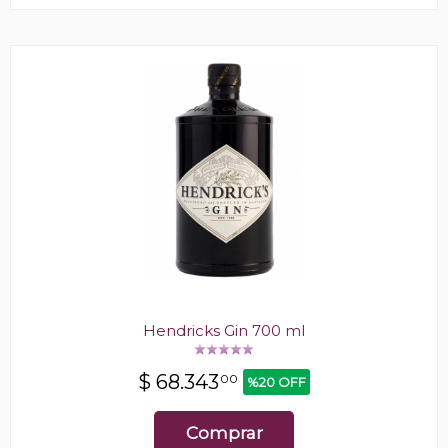
Hendricks Gin 700 ml
$
68.343
00
%20 OFF
Comprar