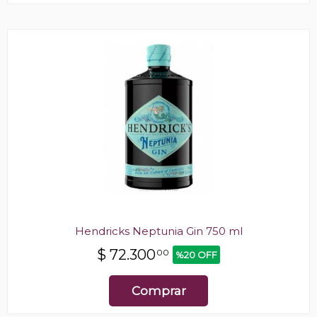
Hendricks Neptunia Gin 750 ml
$
72.300
00
%20 OFF
Comprar