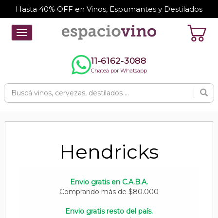
Hasta 40% OFF en Vinos, Espumantes y Destilados
Toggle
navigation
11-6162-3088
Chateá por Whatsapp
Hendricks
Envio gratis en C.A.B.A.
Comprando más de $80.000
Envio gratis resto del país.