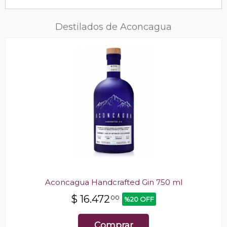
Destilados de Aconcagua
Aconcagua Handcrafted Gin 750 ml
$
16.472
00
%20 OFF
Comprar