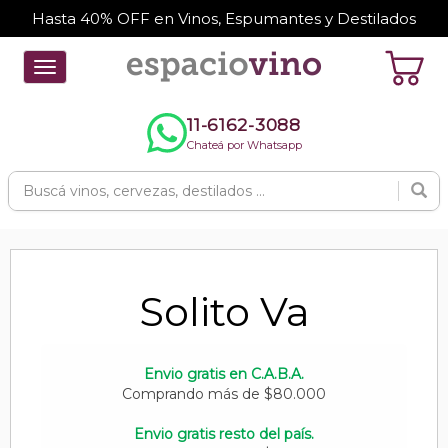
Hasta 40% OFF en Vinos, Espumantes y Destilados
Toggle
navigation
11-6162-3088
Chateá por Whatsapp
Solito Va
Envio gratis en C.A.B.A.
Comprando más de $80.000
Envio gratis resto del país.