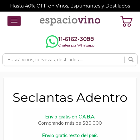
Hasta 40% OFF en Vinos, Espumantes y Destilados
Toggle
navigation
11-6162-3088
Chateá por Whatsapp
Seclantas Adentro
Envio gratis en C.A.B.A.
Comprando más de $80.000
Envio gratis resto del país.