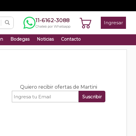
11-6162-3088
Ingresar
Chateá por Whatsapp
én
Bodegas
Noticias
Contacto
Quiero recibir ofertas de Martini
Suscribir