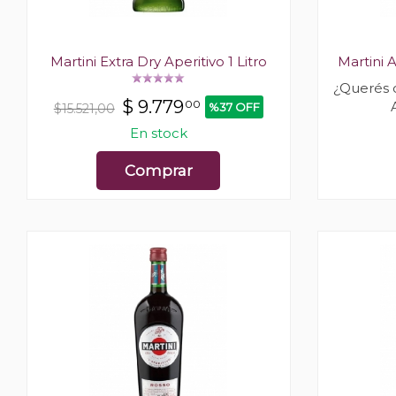
Martini Extra Dry Aperitivo 1 Litro
Martini 
¿Querés 
$
9.779
00
%37 OFF
$15.521,00
En stock
Comprar