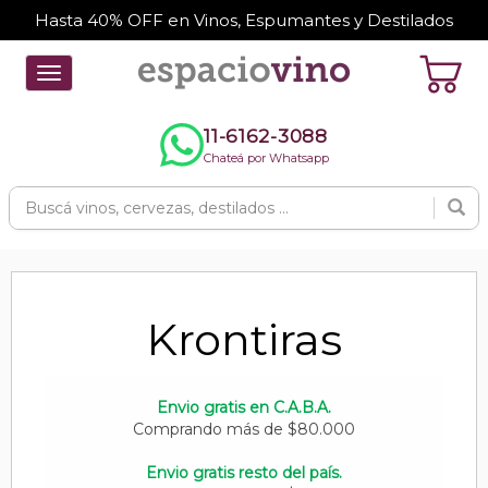
Hasta 40% OFF en Vinos, Espumantes y Destilados
Toggle
navigation
11-6162-3088
Chateá por Whatsapp
Krontiras
Envio gratis en C.A.B.A.
Comprando más de $80.000
Envio gratis resto del país.