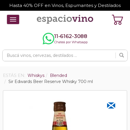
Hasta 40% OFF en Vinos, Espumantes y Destilados
Toggle
navigation
11-6162-3088
Chateá por Whatsapp
ESTÁS EN:
Whiskys
Blended
Sir Edwards Beer Reserve Whisky 700 ml