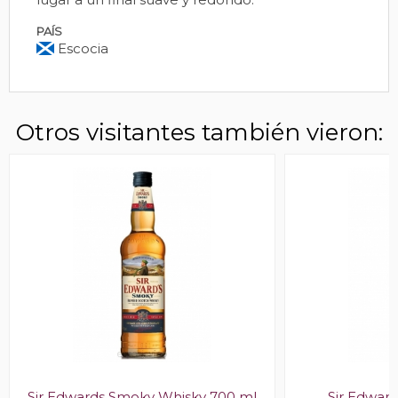
PAÍS
Escocia
Otros visitantes también vieron:
Sir Edwards Smoky Whisky 700 ml
Sir Edwar