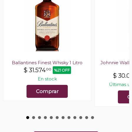
Ballantines Finest Whisky 1 Litro
Johnnie Walk
$
31.574
00
%21 OFF
$
30.0
En stock
Últimas u
Comprar
C