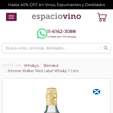
Hasta 40% OFF en Vinos, Espumantes y Destilados
Toggle
navigation
11-6162-3088
Chateá por Whatsapp
ESTÁS EN:
Whiskys
Blended
Johnnie Walker Red Label Whisky 1 Litro