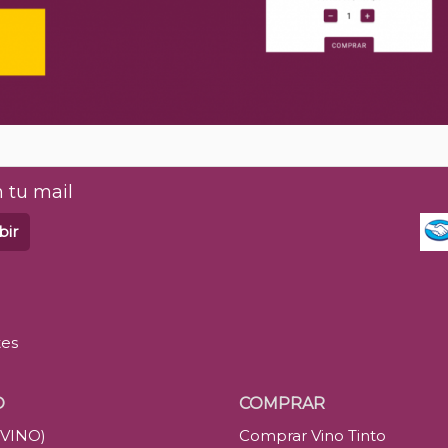
 tu mail
bir
tes
O
COMPRAR
(VINO)
Comprar Vino Tinto