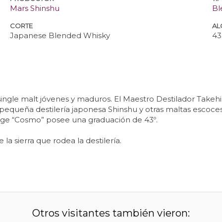
Mars Shinshu
Bl
CORTE
AL
Japanese Blended Whisky
43
gle malt jóvenes y maduros. El Maestro Destilador Takehira
 pequeña destilería japonesa Shinshu y otras maltas escoces
ltage “Cosmo” posee una graduación de 43º.
a sierra que rodea la destilería.
Otros visitantes también vieron: