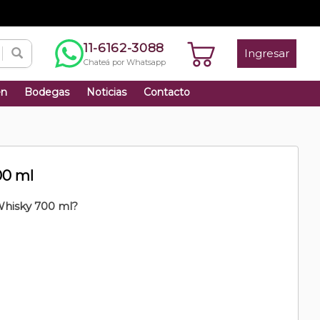
11-6162-3088
Ingresar
Chateá por Whatsapp
én
Bodegas
Noticias
Contacto
00 ml
hisky 700 ml?