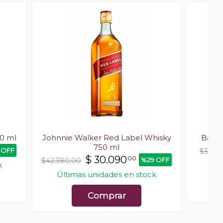
0 ml
Johnnie Walker Red Label Whisky
Ballan
750 ml
 OFF
$39.96
$
30.090
00
%29 OFF
$42.380,00
k
Últimas unidades en stock
Comprar