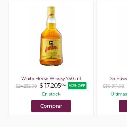
l
White Horse Whisky 750 ml
Sir Edw
$
17.205
00
F
%29 OFF
$24.232,00
$30.811,00
En stock
Últimas
Comprar