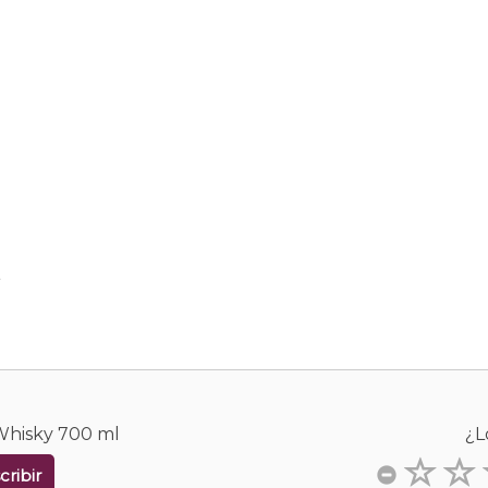
.
Whisky 700 ml
¿L
cribir