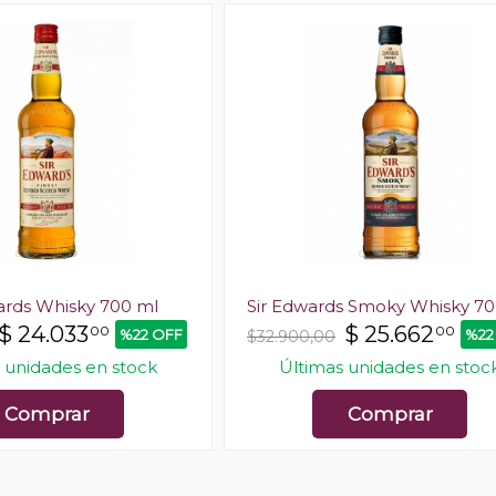
ards Whisky 700 ml
Sir Edwards Smoky Whisky 70
$
24.033
$
25.662
00
00
%22 OFF
%22
$32.900,00
 unidades en stock
Últimas unidades en stoc
Comprar
Comprar