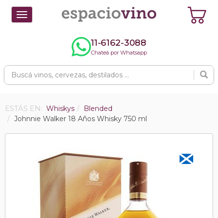
Toggle
navigation
11-6162-3088
Chateá por Whatsapp
ESTÁS EN:
Whiskys
Blended
Johnnie Walker 18 Años Whisky 750 ml