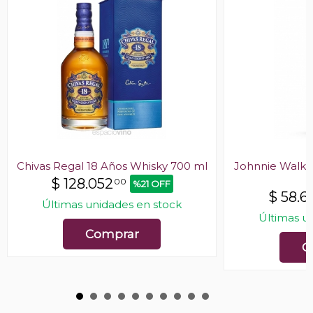
Chivas Regal 18 Años Whisky 700 ml
Johnnie Walke
$
128.052
00
%21 OFF
$
58.6
Últimas unidades en stock
Últimas u
Comprar
C