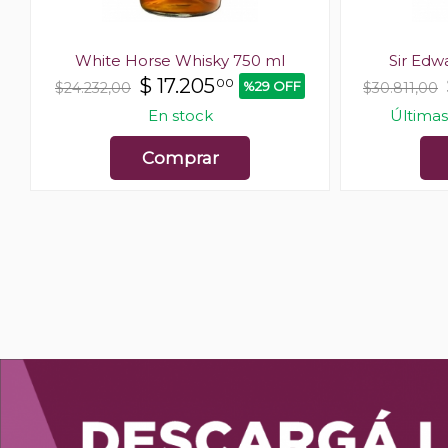
l
White Horse Whisky 750 ml
Sir Edw
$
17.205
00
F
%29 OFF
$24.232,00
$30.811,00
En stock
Últimas
Comprar