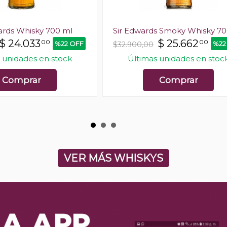
ards Whisky 700 ml
Sir Edwards Smoky Whisky 70
$
24.033
$
25.662
00
00
%22 OFF
%22
$32.900,00
 unidades en stock
Últimas unidades en stoc
Comprar
Comprar
VER MÁS WHISKYS