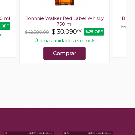
0 ml
Johnnie Walker Red Label Whisky
Ballan
750 ml
 OFF
$39.96
$
30.090
00
%29 OFF
$42.380,00
k
Últimas unidades en stock
Comprar