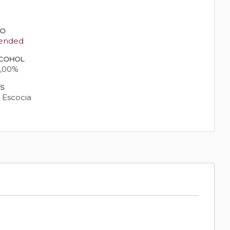
PO
ended
COHOL
,00%
ÍS
Escocia