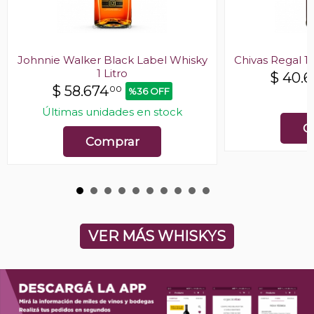
Johnnie Walker Black Label Whisky
Chivas Regal 1
1 Litro
$
40.6
$
58.674
00
%36 OFF
E
Últimas unidades en stock
C
Comprar
VER MÁS WHISKYS