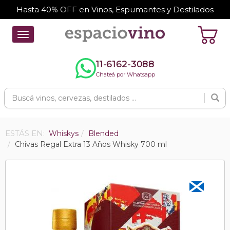
Hasta 40% OFF en Vinos, Espumantes y Destilados
Toggle
navigation
11-6162-3088
Chateá por Whatsapp
ESTÁS EN:
Whiskys
Blended
Chivas Regal Extra 13 Años Whisky 700 ml