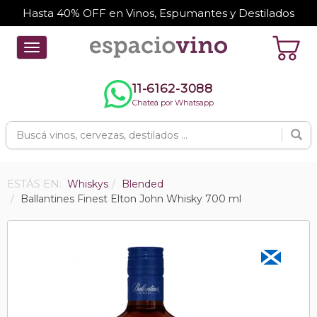
Hasta 40% OFF en Vinos, Espumantes y Destilados
Toggle
navigation
11-6162-3088
Chateá por Whatsapp
ESTÁS EN:
Whiskys
Blended
Ballantines Finest Elton John Whisky 700 ml