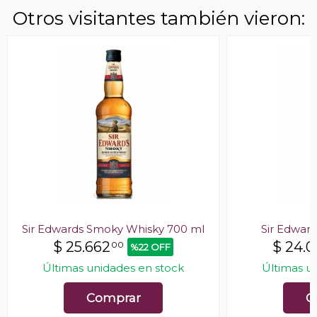
Otros visitantes también vieron:
Sir Edwards Smoky Whisky 700 ml
Sir Edwar
$
25.662
$
24.0
00
%22 OFF
Últimas unidades en stock
Últimas u
Comprar
C