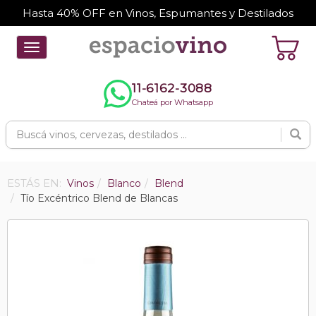
Hasta 40% OFF en Vinos, Espumantes y Destilados
Toggle
navigation
11-6162-3088
Chateá por Whatsapp
ESTÁS EN:
Vinos
Blanco
Blend
Tío Excéntrico Blend de Blancas