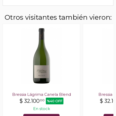
Otros visitantes también vieron:
Bressia Lágrima Canela Blend
Bressia 
$
32.100
$
32.1
00
%40 OFF
En stock
E