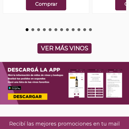
Comprar
C
VER MÁS VINOS
Recibí las mejores promociones en tu mail