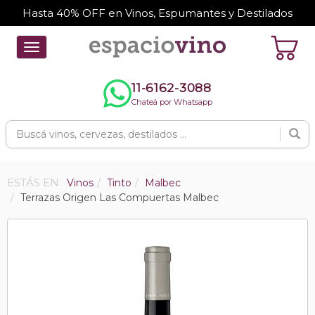
Hasta 40% OFF en Vinos, Espumantes y Destilados
Toggle
navigation
11-6162-3088
Chateá por Whatsapp
ESTÁS EN:
Vinos
Tinto
Malbec
Terrazas Origen Las Compuertas Malbec