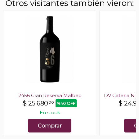
Otros visitantes también vieron:
2456 Gran Reserva Malbec
DV Catena Nic
$
25.680
$
24.9
00
%40 OFF
En stock
E
Comprar
C