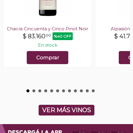
Chacra Cincuenta y Cinco Pinot Noir
Alpasión 
$
83.160
$
41.7
00
%40 OFF
En stock
E
Comprar
C
VER MÁS VINOS