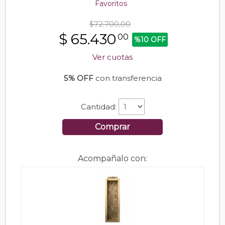
Favoritos
$72.700,00
$
65.430
00
%10 OFF
Ver cuotas
5% OFF
con transferencia
Cantidad:
Comprar
Acompañalo con: