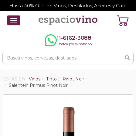
Hasta 40% OFF en Vinos, Destilados, Aceites y Café
Toggle
navigation
11-6162-3088
Chateá por Whatsapp
ESTÁS EN:
Vinos
Tinto
Pinot Noir
Salentein Primus Pinot Noir