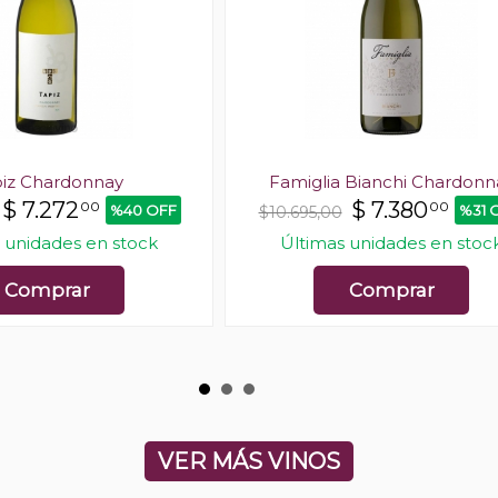
iz Chardonnay
Famiglia Bianchi Chardonn
$
7.272
$
7.380
00
00
%40 OFF
%31 
$10.695,00
 unidades en stock
Últimas unidades en stoc
Comprar
Comprar
VER MÁS VINOS