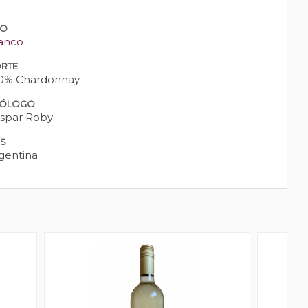
PO
anco
RTE
0% Chardonnay
ÓLOGO
spar Roby
ÍS
gentina