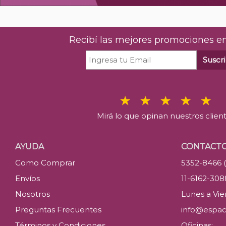
Recibí las mejores promociones en
Suscri
Mirá lo que opinan nuestros clien
AYUDA
CONTACT
Como Comprar
5352-8466 
Envíos
11-6162-30
Nosotros
Lunes a Vier
Preguntas Frecuentes
info@espac
Términos y Condiciones
Oficinas: