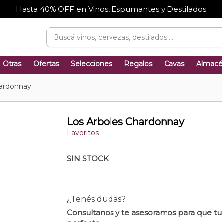
Hasta 40% OFF en Vinos, Espumantes y Destilados
Otras
Ofertas
Selecciones
Regalos
Cavas
Almac
hardonnay
Los Arboles Chardonnay
Favoritos
SIN STOCK
¿Tenés dudas?
Consultanos y te asesoramos para que t