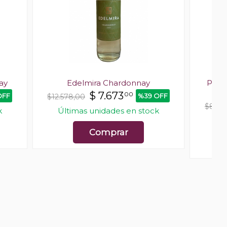
ay
Edelmira Chardonnay
Putru
$
7.673
00
OFF
%39 OFF
$12.578,00
$8.43
k
Últimas unidades en stock
Últ
Comprar