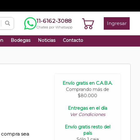
11-6162-3088
Ingresar
Chateá por Whatsapp
én
Bodegas
Noticias
Contacto
Envío gratis en C.A.B.A.
Comprando más de
$80.000
Entregas en el día
Ver Condiciones
Envío gratis resto del
país
u compra sea
Sólo 1 caja