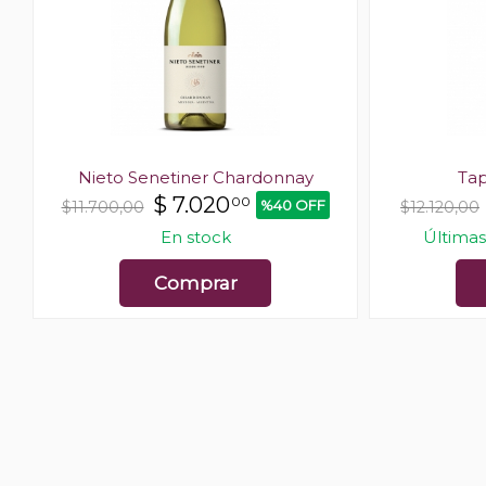
Nieto Senetiner Chardonnay
Tap
$
7.020
00
%40 OFF
$11.700,00
$12.120,00
En stock
Últimas
Comprar