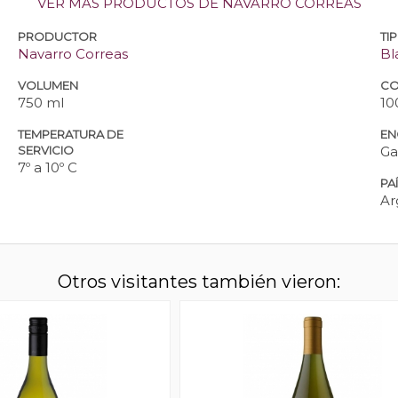
VER MÁS PRODUCTOS DE NAVARRO CORREAS
PRODUCTOR
TI
Navarro Correas
Bl
VOLUMEN
CO
750 ml
10
TEMPERATURA DE
EN
SERVICIO
Ga
7º a 10º C
PA
Ar
Otros visitantes también vieron: