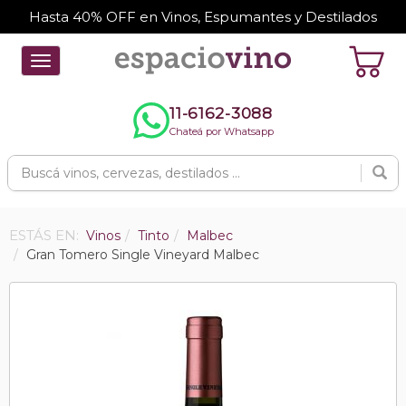
Hasta 40% OFF en Vinos, Espumantes y Destilados
Toggle
navigation
11-6162-3088
Chateá por Whatsapp
ESTÁS EN:
Vinos
Tinto
Malbec
Gran Tomero Single Vineyard Malbec