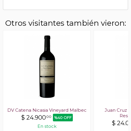
Otros visitantes también vieron:
DV Catena Nicasia Vineyard Malbec
Juan Cruz N
Rese
$
24.900
00
%40 OFF
$
24.0
En stock