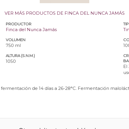
VER MÁS PRODUCTOS DE FINCA DEL NUNCA JAMÁS
PRODUCTOR
TI
Finca del Nunca Jamás
Ti
VOLUMEN
CO
750 ml
10
ALTURA (S.N.M.)
CR
1050
BA
El
us
a fermentación de 14 días a 26-28°C. Fermentación maloláct