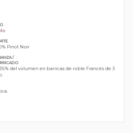
PO
nto
RTE
0% Pinot Noir
IANZA /
RRICADO
 35% del volumen en barricas de roble Francés de 3
o.
ica.