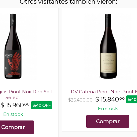
Otros visitantes también vieron:
as Pinot Noir Red Soil
DV Catena Pinot Noir Pinot 
Select
$
15.840
00
%40
$26.400,00
$
15.960
00
%40 OFF
En stock
En stock
Comprar
Comprar