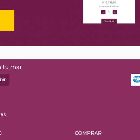
 tu mail
bir
tes
O
COMPRAR