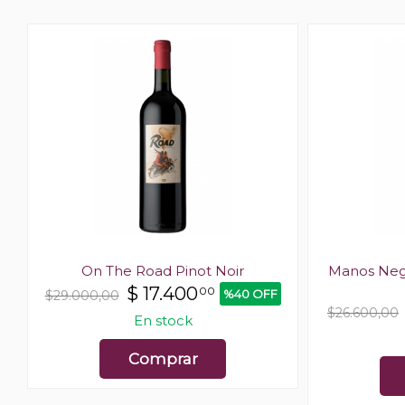
On The Road Pinot Noir
Manos Negr
$
17.400
00
%40 OFF
$29.000,00
$26.600,00
En stock
Comprar