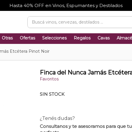
Hasta 40% OFF en Vinos, Espumantes y Destilados
Otras
Ofertas
Selecciones
Regalos
Cavas
Almac
más Etcétera Pinot Noir
Finca del Nunca Jamás Etcétera
Favoritos
SIN STOCK
¿Tenés dudas?
Consultanos y te asesoramos para que t