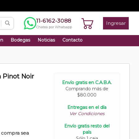
11-6162-3088
Ingresar
Chateá por Whatsapp
én
Bodegas
Noticias
Contacto
 Pinot Noir
Envío gratis en C.A.B.A.
Comprando más de
$80.000
Entregas en el día
Ver Condiciones
Envío gratis resto del
país
u compra sea
Sólo 1 caja