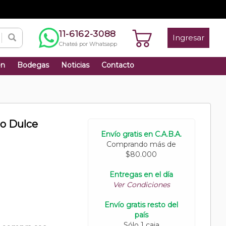
11-6162-3088
Ingresar
Chateá por Whatsapp
én
Bodegas
Noticias
Contacto
lo Dulce
Envío gratis en C.A.B.A.
Comprando más de
$80.000
Entregas en el día
Ver Condiciones
Envío gratis resto del
país
Sólo 1 caja