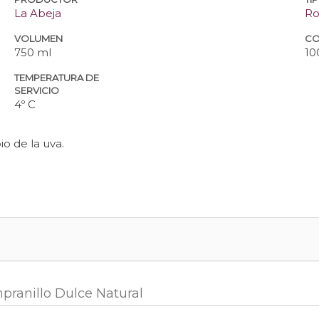
La Abeja
Ro
VOLUMEN
CO
750 ml
10
TEMPERATURA DE
SERVICIO
4º C
o de la uva.
pranillo Dulce Natural