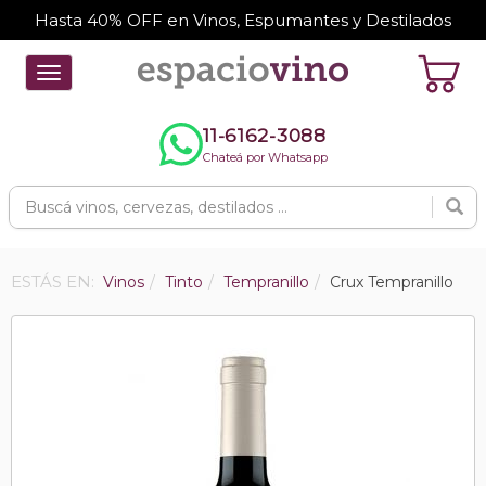
Hasta 40% OFF en Vinos, Espumantes y Destilados
Toggle
navigation
11-6162-3088
Chateá por Whatsapp
ESTÁS EN:
Vinos
Tinto
Tempranillo
Crux Tempranillo