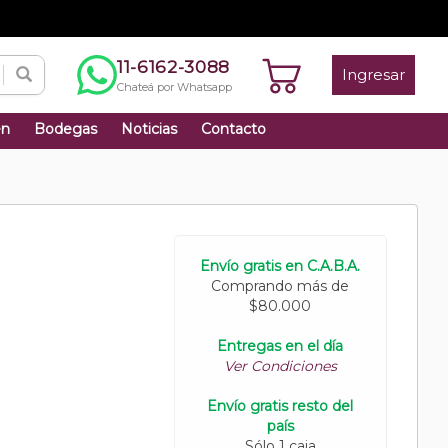
11-6162-3088
Ingresar
Chateá por Whatsapp
én
Bodegas
Noticias
Contacto
Envío gratis en C.A.B.A.
Comprando más de
$80.000
Entregas en el día
Ver Condiciones
Envío gratis resto del
país
Sólo 1 caja