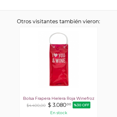
Otros visitantes también vieron:
inefroz
Bolsa Frapera Hielera Roja Winefroz
Bolsa 
$
3.080
00
 OFF
%30 OFF
$4.400,00
$4.4
En stock