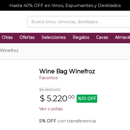
Hasta 40% OFF en Vinos, Espumantes y Destilados
Otras
Ofertas
Selecciones
Regalos
Cavas
Almac
Winefroz
Wine Bag Winefroz
Favoritos
$5.800,00
$
5.220
00
%10 OFF
Ver cuotas
5% OFF
con transferencia