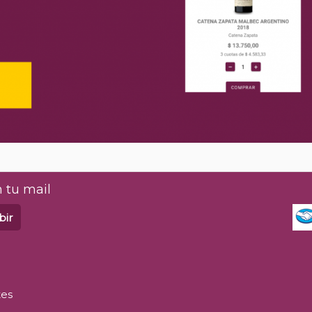
 tu mail
bir
tes