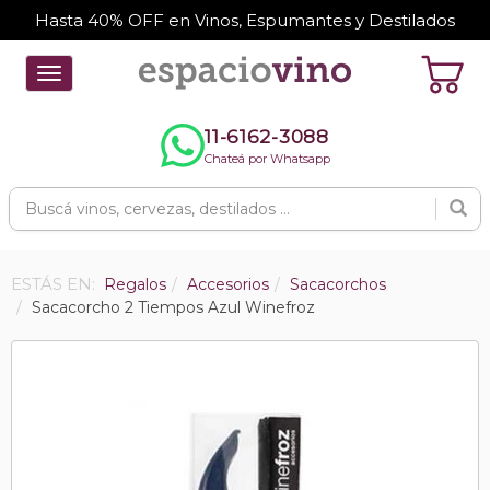
Hasta 40% OFF en Vinos, Espumantes y Destilados
Toggle
navigation
11-6162-3088
Chateá por Whatsapp
ESTÁS EN:
Regalos
Accesorios
Sacacorchos
Sacacorcho 2 Tiempos Azul Winefroz