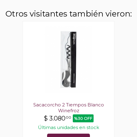
Otros visitantes también vieron:
anco
Sacacorcho 2 Tiempos Blanco
Sac
Winefroz
$
3.080
00
%30 OFF
ck
Últimas unidades en stock
Ú