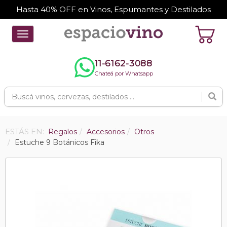
Hasta 40% OFF en Vinos, Espumantes y Destilados
Toggle
navigation
11-6162-3088
Chateá por Whatsapp
ESTÁS EN:
Regalos
Accesorios
Otros
Estuche 9 Botánicos Fika