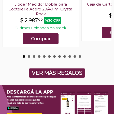
Jigger Medidor Doble para
Caja de Cartó
Coctelería Acero 20/40 ml Crystal
Rock
$
$
2.987
00
%30 OFF
E
Últimas unidades en stock
C
Comprar
VER MÁS REGALOS