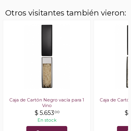
Otros visitantes también vieron:
Caja de Cartón Negro vacía para 1
Caja de Cartó
Vino
$
5.653
$
00
En stock
E