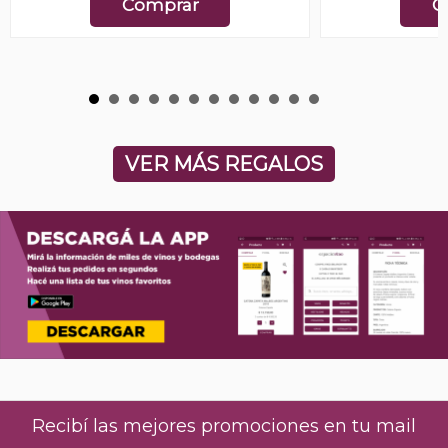
Comprar
C
VER MÁS REGALOS
Recibí las mejores promociones en tu mail