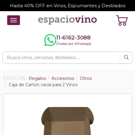
Hasta 40% OFF en Vinos, Espumantes y Destilados
Toggle
navigation
11-6162-3088
Chateá por Whatsapp
ESTÁS EN:
Regalos
Accesorios
Otros
Caja de Cartón vacía para 2 Vinos