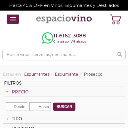
Hasta 40% OFF en Vinos, Espumantes y Destilados
Toggle
navigation
11-6162-3088
Chateá por Whatsapp
Estás en:
Espumantes
Espumante
Prosecco
FILTROS
PRECIO
BUSCAR
TIPO