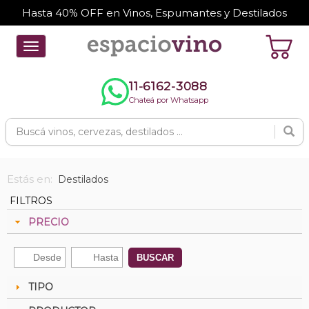
Hasta 40% OFF en Vinos, Espumantes y Destilados
Toggle
navigation
11-6162-3088
Chateá por Whatsapp
Estás en:
Destilados
FILTROS
PRECIO
BUSCAR
TIPO