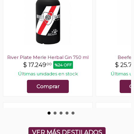
River Plate Merle Herbal Gin 750 ml
Beefeat
$
17.249
$
25.7
00
%24 OFF
Últimas unidades en stock
Últimas u
Comprar
C
VER MÁS DESTILADOS