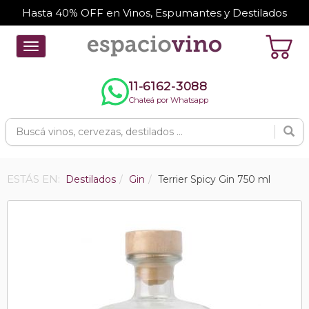
Hasta 40% OFF en Vinos, Espumantes y Destilados
Toggle
navigation
11-6162-3088
Chateá por Whatsapp
ESTÁS EN:
Destilados
Gin
Terrier Spicy Gin 750 ml