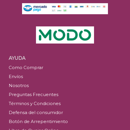
Tanqueray
$
90.3
Últimas u
AYUDA
Como Comprar
C
Envíos
Nosotros
Preguntas Frecuentes
Términos y Condiciones
Defensa del consumidor
Botón de Arrepentimiento