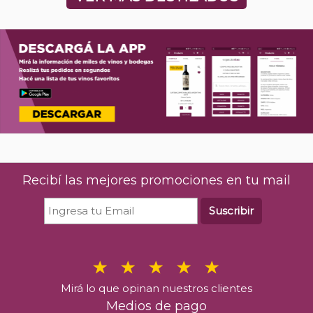
The Hakuto Premium Matsui Gin
River Plate Me
700 ml
$
17.2
$
122.544
00
%26 OFF
Últimas u
Últimas unidades en stock
Recibí las mejores promociones en tu mail
C
Comprar
Suscribir
Mirá lo que opinan nuestros clientes
Medios de pago