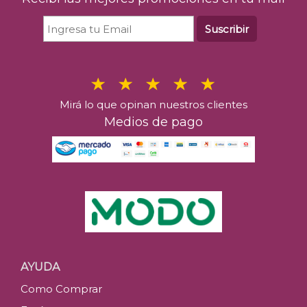
C
Comprar
Suscribir
Mirá lo que opinan nuestros clientes
Medios de pago
Tanqueray
$
90.3
Últimas u
AYUDA
Como Comprar
C