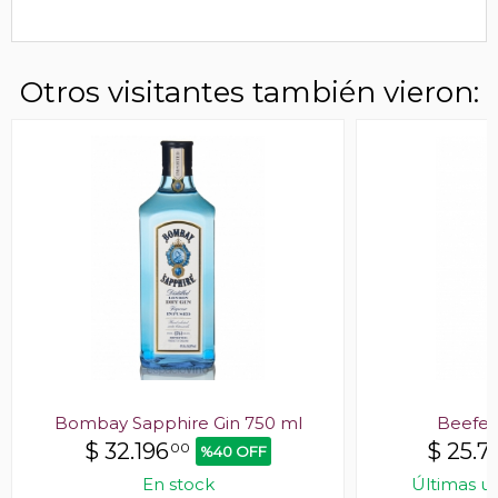
Otros visitantes también vieron:
Bombay Sapphire Gin 750 ml
Beefeat
$
32.196
$
25.7
00
%40 OFF
En stock
Últimas u