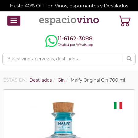
Hasta 40% OFF en Vinos, Espumantes y Destilados
Toggle
navigation
11-6162-3088
Chateá por Whatsapp
ESTÁS EN:
Destilados
Gin
Malfy Original Gin 700 ml