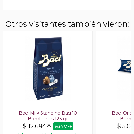
Otros visitantes también vieron:
Baci Milk Standing Bag 10
Baci Orig
Bombones 125 gr
Bombo
$
12.684
$
5.0
00
%34 OFF