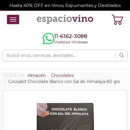
Hasta 40% OFF en Vinos, Espumantes y Destilados
Toggle
navigation
11-6162-3088
Chateá por Whatsapp
ESTÁS EN:
Almacén
Chocolates
Cocoabit Chocolate Blanco con Sal de Himalaya 80 grs