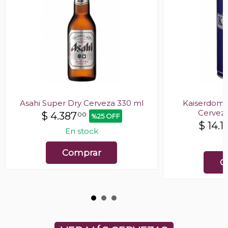
Asahi Super Dry Cerveza 330 ml
Kaiserdom 
Cerveza
$
4.387
00
%25 OFF
$
14.1
En stock
E
Comprar
C