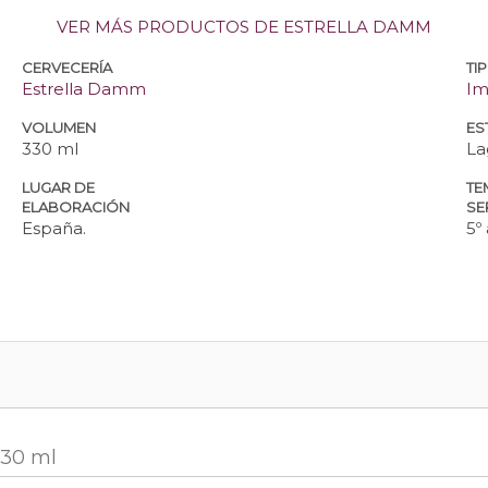
VER MÁS PRODUCTOS DE ESTRELLA DAMM
CERVECERÍA
TI
Estrella Damm
Im
VOLUMEN
ES
330 ml
La
LUGAR DE
TE
ELABORACIÓN
SE
España.
5º 
330 ml