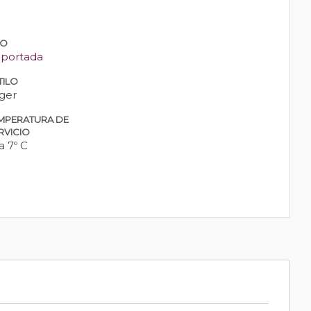
PO
portada
TILO
ger
MPERATURA DE
RVICIO
a 7º C