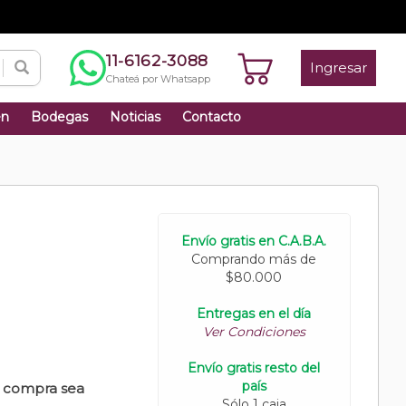
11-6162-3088
Ingresar
Chateá por Whatsapp
én
Bodegas
Noticias
Contacto
Envío gratis en C.A.B.A.
Comprando más de
$80.000
Entregas en el día
Ver Condiciones
Envío gratis resto del
país
u compra sea
Sólo 1 caja