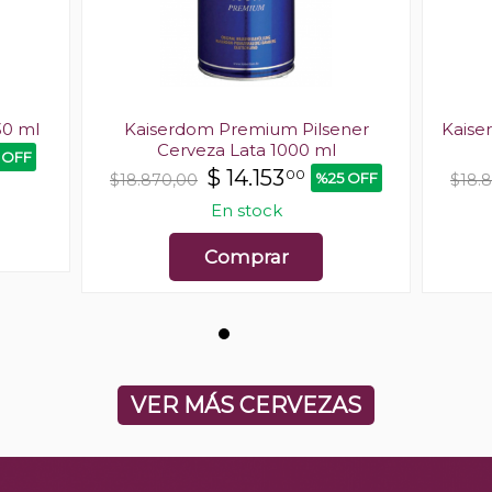
30 ml
Kaiserdom Premium Pilsener
Kaise
Cerveza Lata 1000 ml
 OFF
$
14.153
00
%25 OFF
$18.870,00
$18.
En stock
Comprar
VER MÁS CERVEZAS