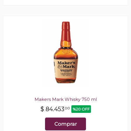
Makers Mark Whisky 750 ml
$
84.453
00
%20 OFF
Comprar