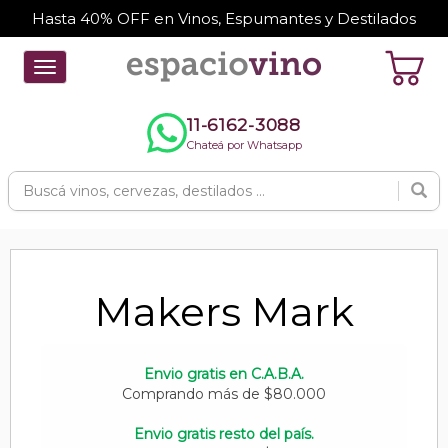
Hasta 40% OFF en Vinos, Espumantes y Destilados
Toggle
navigation
11-6162-3088
Chateá por Whatsapp
Makers Mark
Envio gratis en C.A.B.A.
Comprando más de $80.000
Envio gratis resto del país.