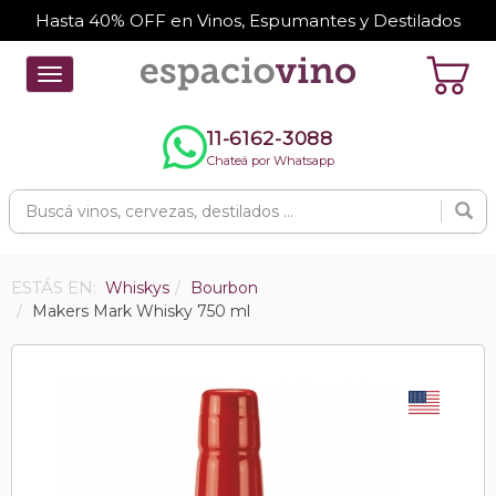
Hasta 40% OFF en Vinos, Espumantes y Destilados
Toggle
navigation
11-6162-3088
Chateá por Whatsapp
ESTÁS EN:
Whiskys
Bourbon
Makers Mark Whisky 750 ml