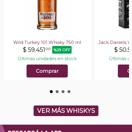
Wild Turkey 101 Whisky 750 ml
Jack Daniels W
$
59.451
$
50.5
00
%29 OFF
Últimas unidades en stock
Últimas u
Comprar
C
VER MÁS WHISKYS