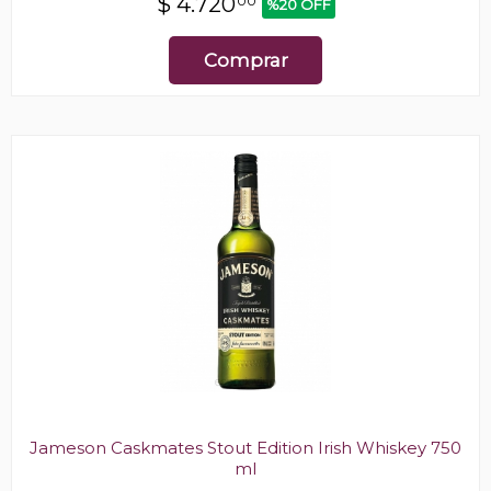
$
4.720
00
%20 OFF
Comprar
Jameson Caskmates Stout Edition Irish Whiskey 750
ml