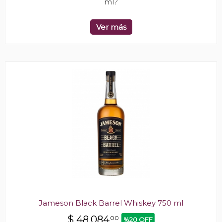
ml?
Ver más
Jameson Black Barrel Whiskey 750 ml
$
48.084
00
%20 OFF