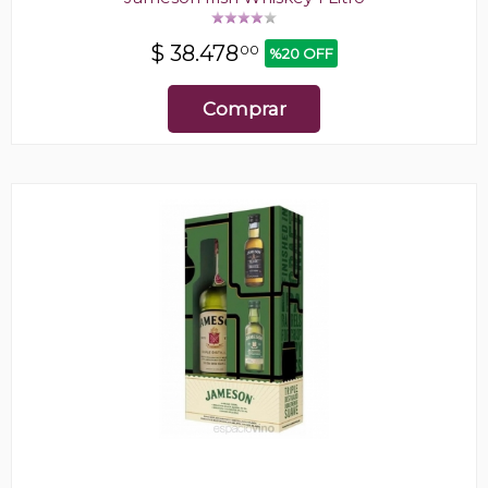
$
38.478
00
%20 OFF
Comprar