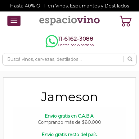
Hasta 40% OFF en Vinos, Espumantes y Destilados
Toggle
navigation
11-6162-3088
Chateá por Whatsapp
Jameson
Envio gratis en C.A.B.A.
Comprando más de $80.000
Envio gratis resto del país.