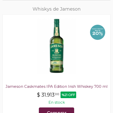
Whiskys de Jameson
Jameson Caskmates IPA Edition Irish Whiskey 700 ml
$
31.913
00
%21 OFF
En stock