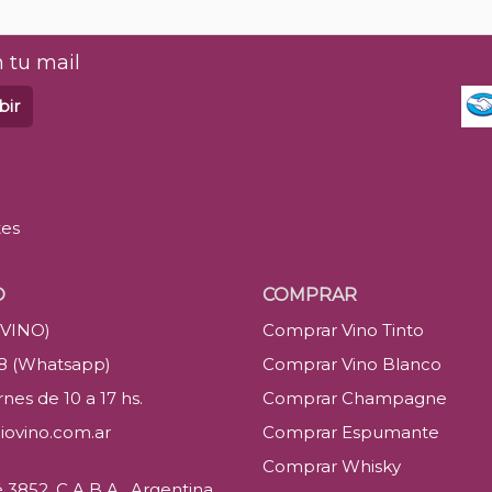
 tu mail
bir
tes
O
COMPRAR
(VINO)
Comprar Vino Tinto
88 (Whatsapp)
Comprar Vino Blanco
nes de 10 a 17 hs.
Comprar Champagne
iovino.com.ar
Comprar Espumante
Comprar Whisky
3852, C.A.B.A., Argentina