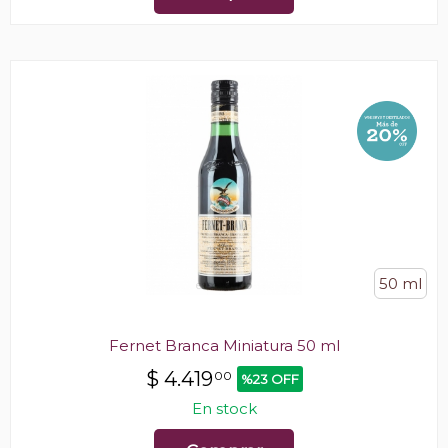
50 ml
Fernet Branca Miniatura 50 ml
$
4.419
00
%23 OFF
En stock