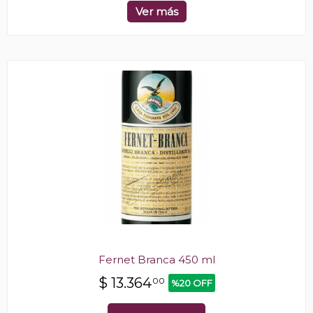
Ver más
Fernet Branca 450 ml
$
13.364
00
%20 OFF