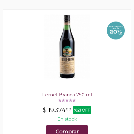
Fernet Branca 750 ml
$
19.374
00
%21 OFF
En stock
Comprar