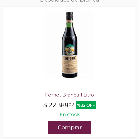
Fernet Branca 1 Litro
$
22.388
00
%32 OFF
En stock
Comprar